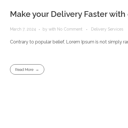
Make your Delivery Faster with
March 7, 2024
by
with
No Comment
Delivery Services
Contrary to popular belief, Lorem Ipsum is not simply rand
Read More